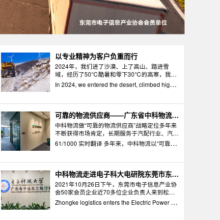
以专业精神为客户负重而行
2024年，我们进了沙漠、上了高山、踏进雪
域，经历了50℃酷暑和零下30℃的高寒，我们
用无比专业的精神载着超重型新能源检测车一次
In 2024, we entered the desert, climbed high
次圆满完成各种跨区域、跨地形、跨气候转场任
mountains, stepped into snowy areas, and exp
务。
erienced the scorching heat of 50 ℃ and the e
xtreme cold of minus 30 ℃
可靠的物流供应商——广东省中科物流有
限公司
中科物流做“可靠的物流供应商”战略定位多年来
不断获得市场肯定，长期服务于汽配行业、汽车
主机厂、电子产品行业以及装备制造行业
61/1000 实时翻译 多年来，中科物流以“可靠的
物流供应商”的战略定位不断获得市场认可，为
汽车零部件行业、汽车原始设备制造商、电子产
品行业和设备制造业提供长期服务 划译 Zhongk
中科物流走进电子科大电研院东莞市东电
检测
e Logistics has continuously gained market re
2021年10月26日下午，东莞市电子信息产业协
会50家会员企业近70多位企业负责人来到松山
cognition for its strategic positioning as a "relia
湖产业园，电子科大电研院东莞市东电检测技术
ble logistics supplier" over the years, providing
Zhongke logistics enters the Electric Power Re
有限公司，参加了协会组织的第39期走进优秀
long-term services to the automotive parts indu
search Institute of University of Electronic Scie
会员企业活动：“走进东莞市东电检测技术有限