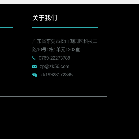
关于我们
广东省东莞市松山湖园区科技二
路10号1栋1单元1203室
0769-22273789
zp@zk56.com
zk19928172345