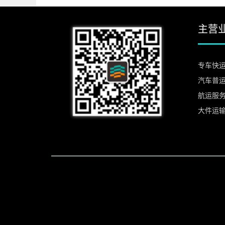
主营
专车快
汽车普
航运服
大件运