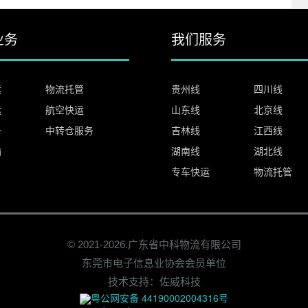
业务
我们服务
运
物流托管
贵州线
四川线
运
航空快运
山东线
北京线
务
中转仓服务
吉林线
江西线
输
湖南线
湖北线
专车快运
物流托管
© 2021-2026.广东省中科物流有限公司
东莞市电子信息业协会会员单位
技术支持：佐威科技
粤公网安备 44190002004316号