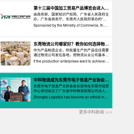
stry, automotive OEMs, electronic products ind
nce and technology of China Dongguan Dong
公司”。
ustry, and equipment manufacturing industry
dian Testing Co., Ltd
第十三届中国加工贸易产品博览会进入招
商咨询阶段
由商务部、国家知识产权局、广东省人民政府主
办，广东省商务厅、东莞市人民政府承办的“第
十三届中国加工贸易产品博览会”现已进入招商
Sponsored by the Ministry of Commerce, the S
咨询阶段。
tate Intellectual Property Office and the Peopl
e's Government of Guangdong Province and u
ndertaken by the Department of Commerce of
东莞物流公司哪家好？教你如何选择物流
供应商
Guangdong Province and the People's Govern
作为产品制造企业，所批量生产的产品往往需要
通过物流公司发往各地，而物流从业公司基本只
ment of Dongguan City, the 13th China Proces
有单一物流线路，管理超出自身运营线路以外的
sing Trade Products Expo has entered the inve
If the production enterprises want to achieve th
物流项目时马上失去了管理上的闭环优势，也失
stment invitation and consultation stage.
e logistics price and management of the produ
去了价格优势。生产企业所发往多地的产品如果
cts sent to many places to meet the demand, th
想做到物流价格和管理上都能满足需求，则需要
招募大量的物流供应商，管理众多的物流供应商
ey need to recruit a large number of logistics s
中科物流成为东莞市电子信息产业协会正
则需要建立人员众多而繁杂的部门，无形中给企
式会员
uppliers, and the management of many logistic
东莞市电子信息产业协会会长张伟在东莞市经贸
业带来了巨大的成本压力。
中心亲切会见了广东省中科物流有限公司法人，
s suppliers requires the establishment of a larg
张伟会长对于中科物流加入协会表示欢迎，并指
e number of personnel and complex departme
Zhongke Logistics has become an official me
出：东莞市电子信息产业协会是由东莞市政府出
nts, which virtually brings huge cost pressure t
mber of Dongguan Electronic Information Indu
面组织的产业协会，也是市主要支柱产业协会，
o the enterprises.
stry Association
产业上涉及智能手机、移动终端、机器人、智能
更多中科新闻 >>>
制造、电子、通讯、软件、电器、机械、新材料
等制造业和信息服务业